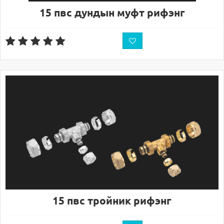
15 пвс дундын муфт рифэнг
15 пвс тройник рифэнг