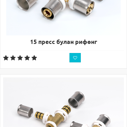
15 пресс булан рифөнг