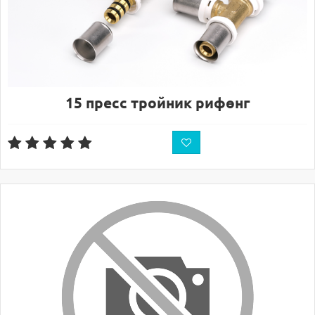
15 пресс тройник рифөнг