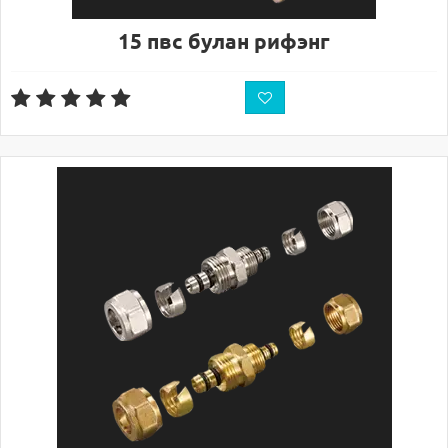
15 пвс булан рифэнг