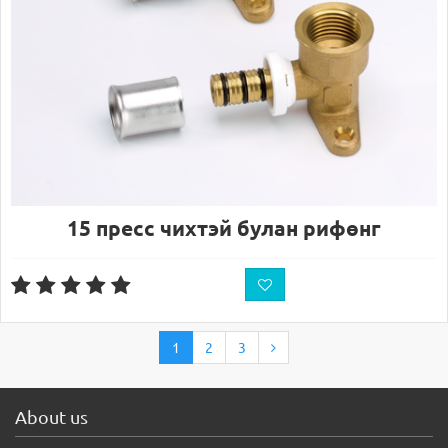
15 пресс чихтэй булан рифөнг
1
2
3
About us