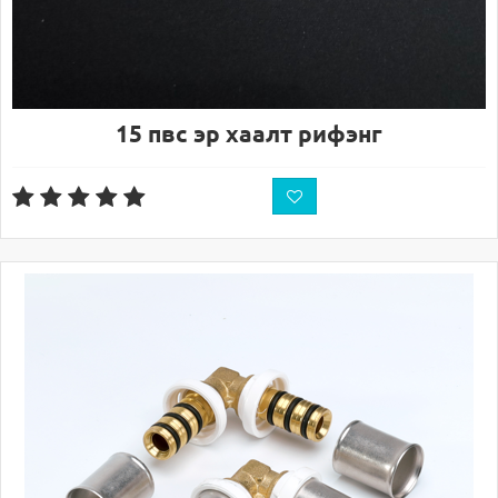
15 пвс эр хаалт рифэнг