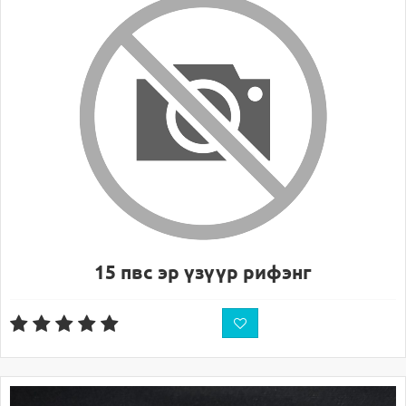
15 пвс эр үзүүр рифэнг