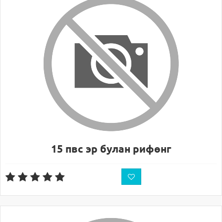
15 пвс эр булан рифөнг