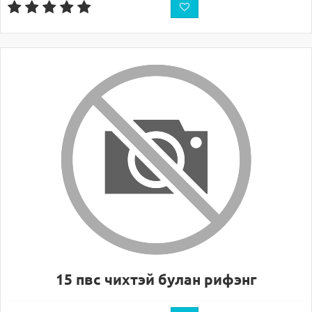
15 пвс чихтэй булан рифэнг