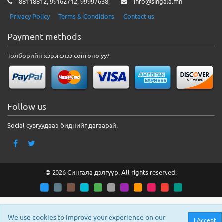
88118812, 99162712, 99997638,
info@singala.mn
Privacy Policy
Terms & Conditions
Contact us
Payment methods
Төлбөрийн хэрэгслээ сонгоно уу?
Follow us
Social сувгуудаар биднийг дагаарай.
© 2026 Сингала дэлгүүр. All rights reserved.
We use cookies to improve your experience on our
I Accept