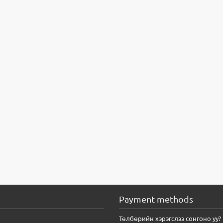
Payment methods
Төлбөрийн хэрэгслээ сонгоно уу?