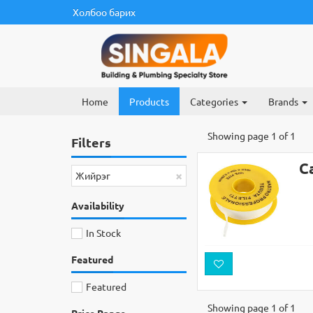
Холбоо барих
Home
Products
Categories
Brands
Showing page 1 of 1
Filters
С
×
Жийрэг
Availability
In Stock
Featured
Featured
Showing page 1 of 1