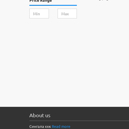
Price Range
About us
Сингала ххк
Read more