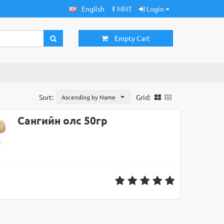
English
₮ MNT
Login
Empty Cart
Sort:
Grid:
Ascending by Name
Сангийн олс 50гр