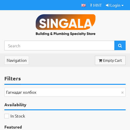
₮ MNT
Login
Navigation
Empty Cart
Filters
×
Гагнадаг холбох
Availability
In Stock
Featured