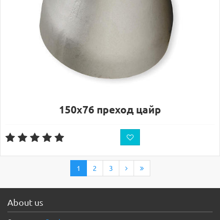
150х76 преход цайр
1
2
3
About us