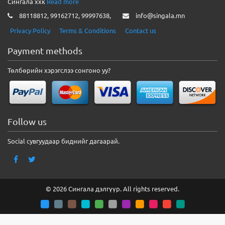
Сингала ххк
Read more
88118812, 99162712, 99997638,
info@singala.mn
Privacy Policy
Terms & Conditions
Contact us
Payment methods
Төлбөрийн хэрэгслээ сонгоно уу?
Follow us
Social сувгуудаар биднийг дагаарай.
© 2026 Сингала дэлгүүр. All rights reserved.