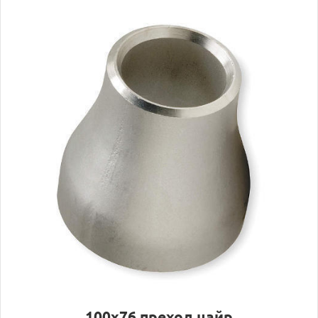
100х76 преход цайр