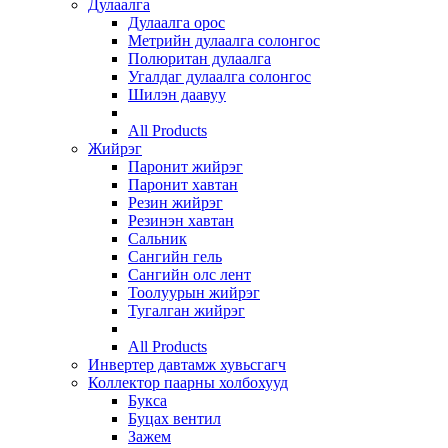
Дулаалга
Дулаалга орос
Метрийн дулаалга солонгос
Полюритан дулаалга
Угалдаг дулаалга солонгос
Шилэн даавуу
All Products
Жийрэг
Паронит жийрэг
Паронит хавтан
Резин жийрэг
Резинэн хавтан
Сальник
Сангийн гель
Сангийн олс лент
Тоолуурын жийрэг
Тугалган жийрэг
All Products
Инвертер давтамж хувьсгагч
Коллектор паарны холбохууд
Букса
Буцах вентил
Зажем