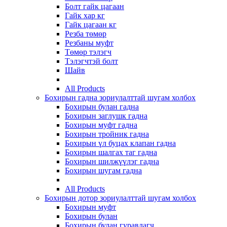
Болт гайк цагаан
Гайк хар кг
Гайк цагаан кг
Резба төмөр
Резбаны муфт
Төмөр тэлэгч
Тэлэгчтэй болт
Шайв
All Products
Бохирын гадна зориулалттай шугам холбох
Бохирын булан гадна
Бохирын заглушк гадна
Бохирын муфт гадна
Бохирын тройник гадна
Бохирын үл буцах клапан гадна
Бохирын шалгах таг гадна
Бохирын шилжүүлэг гадна
Бохирын шугам гадна
All Products
Бохирын дотор зориулалттай шугам холбох
Бохирын муфт
Бохирын булан
Бохирын булан гуравлагч