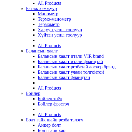
All Products
Багаж хэмжүүр
Манометр
Термо-манометр
Термометр
Халуун усны тоолуур
Хүйтэн усны тоолуур
All Products
Балансын хаалт
Балансын хаалт итали VIR brand
Балансын хаалт итали фланцтай
Балансын хаалт резбатай аоскер брэнд
Балансын хаалт улаан толгойтой
Балансын хаалт фланцтай
All Products
Бойлер
Бойлер тоёо
Бойлер фрэстэч
All Products
Болт гайк шайв резба тэлэгч
Анкер болт
Болт гайк хар