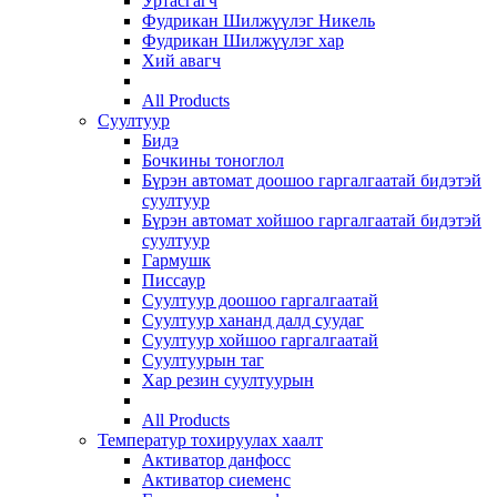
Уртасгагч
Фудрикан Шилжүүлэг Никель
Фудрикан Шилжүүлэг хар
Хий авагч
All Products
Суултуур
Бидэ
Бочкины тоноглол
Бүрэн автомат доошоо гаргалгаатай бидэтэй
суултуур
Бүрэн автомат хойшоо гаргалгаатай бидэтэй
суултуур
Гармушк
Писсаур
Суултуур доошоо гаргалгаатай
Суултуур хананд далд суудаг
Суултуур хойшоо гаргалгаатай
Суултуурын таг
Хар резин суултуурын
All Products
Температур тохируулах хаалт
Активатор данфосс
Активатор сиеменс