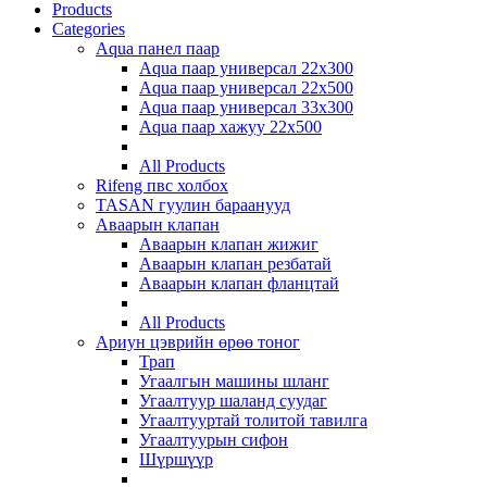
Products
Categories
Aqua панел паар
Aqua паар универсал 22х300
Aqua паар универсал 22х500
Aqua паар универсал 33х300
Aqua паар хажуу 22х500
All Products
Rifeng пвс холбох
TASAN гуулин бараанууд
Аваарын клапан
Аваарын клапан жижиг
Аваарын клапан резбатай
Аваарын клапан фланцтай
All Products
Ариун цэврийн өрөө тоног
Трап
Угаалгын машины шланг
Угаалтуур шаланд суудаг
Угаалтууртай толитой тавилга
Угаалтуурын сифон
Шүршүүр