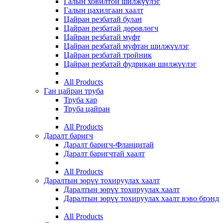
Галын ховилтой шилжүүлэг
Галын цахилгаан хаалт
Цайран резбатай булан
Цайран резбатай дөрөвлөгч
Цайран резбатай муфт
Цайран резбатай муфтан шилжүүлэг
Цайран резбатай тройник
Цайран резбатай фудрикан шилжүүлэг
All Products
Ган цайран труба
Труба хар
Труба цайран
All Products
Даралт баригч
Даралт баригч-Фланцитай
Даралт баригчтай хаалт
All Products
Даралтын зөрүү тохируулах хаалт
Даралтын зөрүү тохируулах хаалт
Даралтын зөрүү тохируулах хаалт вэво брэнд
All Products