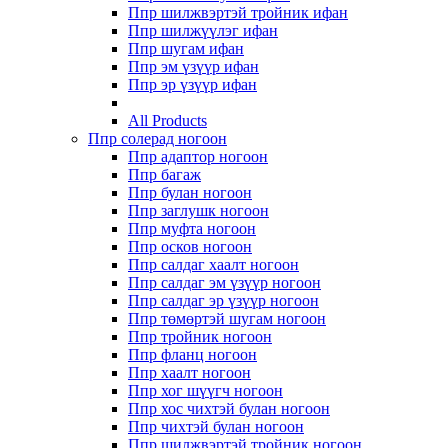
Ппр шилжвэртэй тройник ифан
Ппр шилжүүлэг ифан
Ппр шугам ифан
Ппр эм үзүүр ифан
Ппр эр үзүүр ифан
All Products
Ппр солерад ногоон
Ппр адаптор ногоон
Ппр багаж
Ппр булан ногоон
Ппр заглушк ногоон
Ппр муфта ногоон
Ппр осков ногоон
Ппр салдаг хаалт ногоон
Ппр салдаг эм үзүүр ногоон
Ппр салдаг эр үзүүр ногоон
Ппр төмөртэй шугам ногоон
Ппр тройник ногоон
Ппр фланц ногоон
Ппр хаалт ногоон
Ппр хог шүүгч ногоон
Ппр хос чихтэй булан ногоон
Ппр чихтэй булан ногоон
Ппр шилжвэртэй тройник ногоон