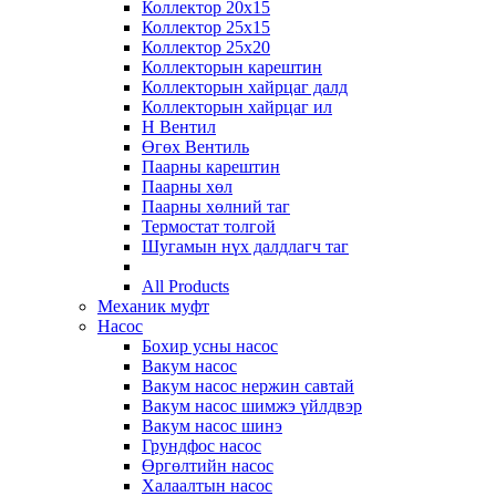
Коллектор 20х15
Коллектор 25х15
Коллектор 25х20
Коллекторын карештин
Коллекторын хайрцаг далд
Коллекторын хайрцаг ил
Н Вентил
Өгөх Вентиль
Паарны карештин
Паарны хөл
Паарны хөлний таг
Термостат толгой
Шугамын нүх далдлагч таг
All Products
Механик муфт
Насос
Бохир усны насос
Вакум насос
Вакум насос нержин савтай
Вакум насос шимжэ үйлдвэр
Вакум насос шинэ
Грундфос насос
Өргөлтийн насос
Халаалтын насос