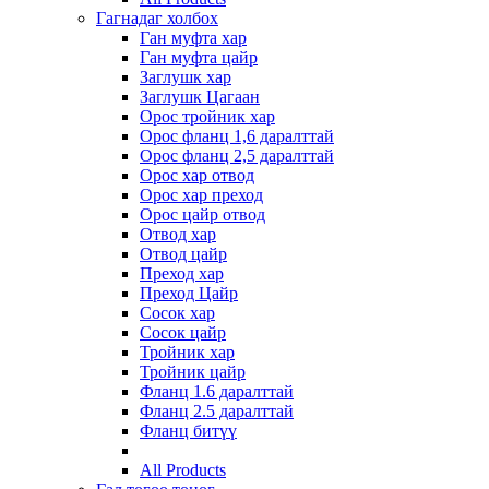
Гагнадаг холбох
Ган муфта хар
Ган муфта цайр
Заглушк хар
Заглушк Цагаан
Орос тройник хар
Орос фланц 1,6 даралттай
Орос фланц 2,5 даралттай
Орос хар отвод
Орос хар преход
Орос цайр отвод
Отвод хар
Отвод цайр
Преход хар
Преход Цайр
Сосок хар
Сосок цайр
Тройник хар
Тройник цайр
Фланц 1.6 даралттай
Фланц 2.5 даралттай
Фланц битүү
All Products