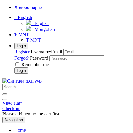
Холбоо барих
English
English
Mongolian
₮ MNT
₮ MNT
Login
Register
Username/Email
Forgot?
Password
Remember me
Login
View Cart
Checkout
Please add item to the cart first
Navigation
Home