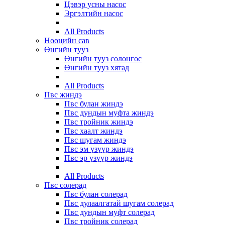
Цэвэр усны насос
Эргэлтийн насос
All Products
Нөөцийн сав
Өнгийн тууз
Өнгийн тууз солонгос
Өнгийн тууз хятад
All Products
Пвс жиндэ
Пвс булан жиндэ
Пвс дундын муфта жиндэ
Пвс тройник жиндэ
Пвс хаалт жиндэ
Пвс шугам жиндэ
Пвс эм үзүүр жиндэ
Пвс эр үзүүр жиндэ
All Products
Пвс солерад
Пвс булан солерад
Пвс дулаалгатай шугам солерад
Пвс дундын муфт солерад
Пвс тройник солерад