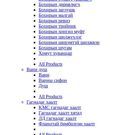
Бохирын дөрөвлөгч
Бохирын заглушк
Бохирын малгай
Бохирын ревиз
Бохирын тройник
Бохирын хонгио муфт
Бохирын шилжүүлэг
Бохирын ширэмтэй шилжвэр
Бохирын шугам
Хомут хуванцар
All Products
Ванн душ
Ванн
Ванны сифон
Душ
All Products
Гагнадаг хаалт
KMC гагнадаг хаалт
Гагнадаг хаалт хятад
ЛД гагнадаг хаалт
Фланцтай бөмбөлгөн хаалт
All Products