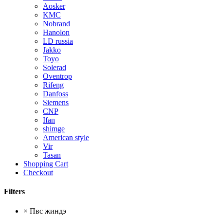
Aosker
KMC
Nobrand
Hanolon
LD russia
Jakko
Toyo
Solerad
Oventrop
Rifeng
Danfoss
Siemens
CNP
Ifan
shimge
American style
Vir
Tasan
Shopping Cart
Checkout
Filters
×
Пвс жиндэ