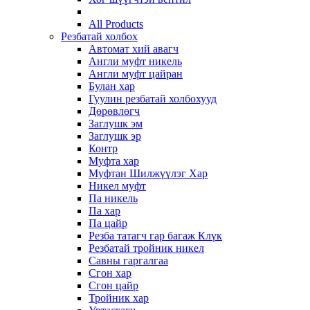
All Products
Резбатай холбох
Автомат хий авагч
Англи муфт никель
Англи муфт цайран
Булан хар
Гуулин резбатай холбохууд
Дөрөвлөгч
Заглушк эм
Заглушк эр
Контр
Муфта хар
Муфтан Шилжүүлэг Хар
Никел муфт
Па никель
Па хар
Па цайр
Резба татагч гар багаж Клүк
Резбатай тройник никел
Савны гаргалгаа
Сгон хар
Сгон цайр
Тройник хар