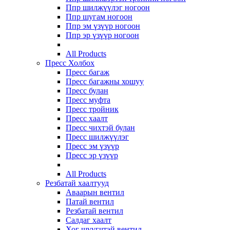
Ппр шилжүүлэг ногоон
Ппр шугам ногоон
Ппр эм үзүүр ногоон
Ппр эр үзүүр ногоон
All Products
Пресс Холбох
Пресс багаж
Пресс багажны хошуу
Пресс булан
Пресс муфта
Пресс тройник
Пресс хаалт
Пресс чихтэй булан
Пресс шилжүүлэг
Пресс эм үзүүр
Пресс эр үзүүр
All Products
Резбатай хаалтууд
Аваарын вентил
Патай вентил
Резбатай вентил
Салдаг хаалт
Хог шүүгчтэй вентил