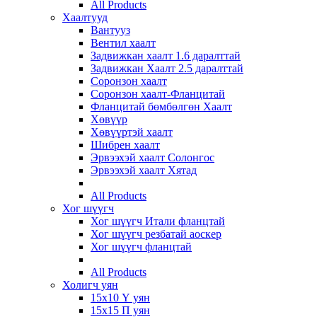
All Products
Хаалтууд
Вантууз
Вентил хаалт
Задвижкан хаалт 1.6 даралттай
Задвижкан Хаалт 2.5 даралттай
Соронзон хаалт
Соронзон хаалт-Фланцитай
Фланцитай бөмбөлгөн Хаалт
Хөвүүр
Хөвүүртэй хаалт
Шибрен хаалт
Эрвээхэй хаалт Солонгос
Эрвээхэй хаалт Хятад
All Products
Хог шүүгч
Хог шүүгч Итали фланцтай
Хог шүүгч резбатай аоскер
Хог шүүгч фланцтай
All Products
Холигч уян
15х10 Ү уян
15х15 П уян