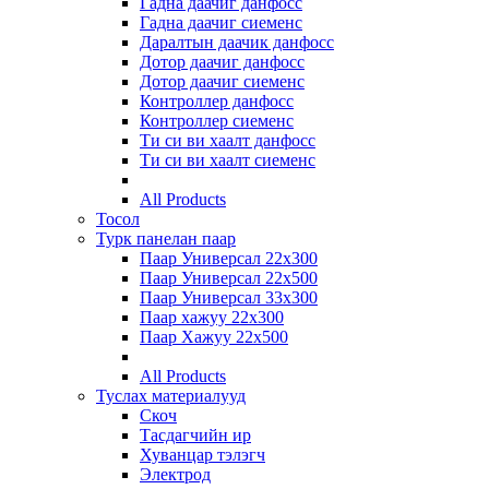
Гадна даачиг данфосс
Гадна даачиг сиеменс
Даралтын даачик данфосс
Дотор даачиг данфосс
Дотор даачиг сиеменс
Контроллер данфосс
Контроллер сиеменс
Ти си ви хаалт данфосс
Ти си ви хаалт сиеменс
All Products
Тосол
Турк панелан паар
Паар Универсал 22х300
Паар Универсал 22х500
Паар Универсал 33х300
Паар хажуу 22х300
Паар Хажуу 22х500
All Products
Туслах материалууд
Скоч
Тасдагчийн ир
Хуванцар тэлэгч
Электрод