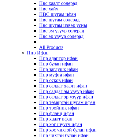
Пвс хаалт солерад
Пвс хайч
ПВС шугам ифан
Пвс шугам солерад
Пвс шугам цэвэр усны
Пвс эм үзүүр солерад
Пвс эр үзүүр солерад
All Products
Ппр Ифан
Ппр адаптор ифан
Ппр булан ифан
Ппр заглушк ифан
Ппр муфта ифан
Ппр осков ифан
Ппр салдаг хаалт ифан
Ппр салдаг эм үзүүр ифан
Ппр салдаг эр үзүүр ифан
Ппр төмөртэй шугам ифан
Ппр тройник ифан
Ппр фланц ифан
Ппр хаалт ифан
Ппр хог шүүгч ифан
Ппр хос чихтэй булан ифан
Ппр чихтэй булан ифан