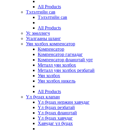
All Products
Тэлэлтийн сав
Тэлэлтийн сав
All Products
Ус зөөллөгч
Усалгааны шланг
Уян холбох компенсатор
Компенсатор
Компенсатор гагнадаг
Компенсатор фланцтай урт
Металл уян холбох
Металл уян холбох резбатай
Уян холбох
Уян холбох никель
All Products
Үл буцах клапан
Үл буцах нержин хавчдаг
Үл буцах резбатай
Үл буцах фланцтай
Үл буцах хавчдаг
Хавчдаг үл буцах