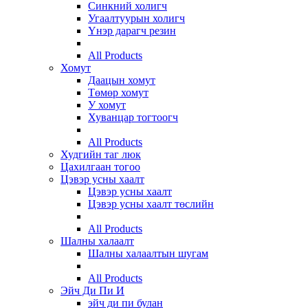
Синкний холигч
Угаалтуурын холигч
Үнэр дарагч резин
All Products
Хомут
Даацын хомут
Төмөр хомут
У хомут
Хуванцар тогтоогч
All Products
Худгийн таг люк
Цахилгаан тогоо
Цэвэр усны хаалт
Цэвэр усны хаалт
Цэвэр усны хаалт төслийн
All Products
Шалны халаалт
Шалны халаалтын шугам
All Products
Эйч Ди Пи И
эйч ди пи булан