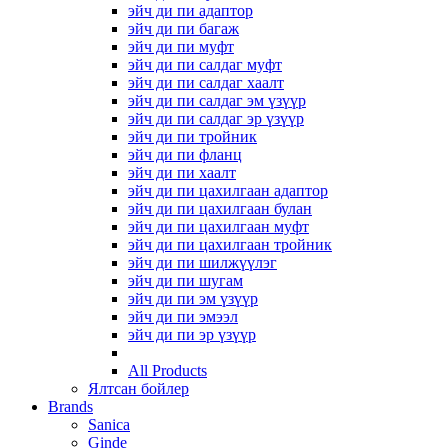
эйч ди пи адаптор
эйч ди пи багаж
эйч ди пи муфт
эйч ди пи салдаг муфт
эйч ди пи салдаг хаалт
эйч ди пи салдаг эм үзүүр
эйч ди пи салдаг эр үзүүр
эйч ди пи тройник
эйч ди пи фланц
эйч ди пи хаалт
эйч ди пи цахилгаан адаптор
эйч ди пи цахилгаан булан
эйч ди пи цахилгаан муфт
эйч ди пи цахилгаан тройник
эйч ди пи шилжүүлэг
эйч ди пи шугам
эйч ди пи эм үзүүр
эйч ди пи эмээл
эйч ди пи эр үзүүр
All Products
Ялтсан бойлер
Brands
Sanica
Ginde