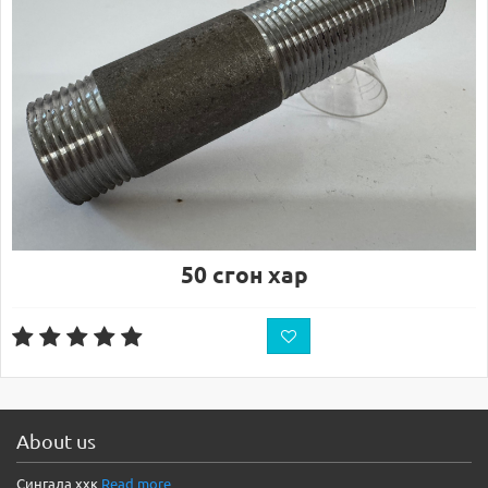
50 сгон хар
About us
Сингала ххк
Read more