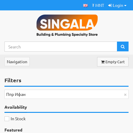
₮ MNT
Login
Navigation
Empty Cart
Filters
×
Ппр Ифан
Availability
In Stock
Featured