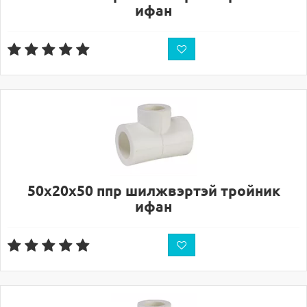
ифан
50х20х50 ппр шилжвэртэй тройник
ифан