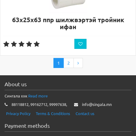
63х25х63 ппр шилжвэртэй тройник
ифан
1
2
About us
Сингала ххк
Read more
88118812, 99162712, 99997638,
info@singala.mn
Privacy Policy
Terms & Conditions
Contact us
Payment methods