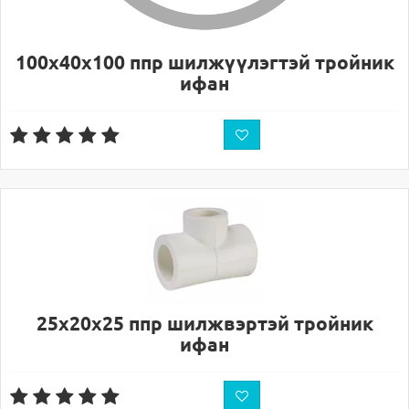
100х40х100 ппр шилжүүлэгтэй тройник
ифан
25х20х25 ппр шилжвэртэй тройник
ифан