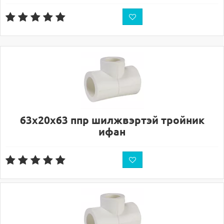
63х20х63 ппр шилжвэртэй тройник
ифан