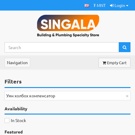
₮ MNT
Login
Navigation
Empty Cart
Filters
×
Уян холбох компенсатор
Availability
In Stock
Featured