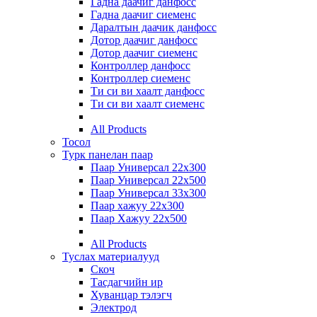
Гадна даачиг данфосс
Гадна даачиг сиеменс
Даралтын даачик данфосс
Дотор даачиг данфосс
Дотор даачиг сиеменс
Контроллер данфосс
Контроллер сиеменс
Ти си ви хаалт данфосс
Ти си ви хаалт сиеменс
All Products
Тосол
Турк панелан паар
Паар Универсал 22х300
Паар Универсал 22х500
Паар Универсал 33х300
Паар хажуу 22х300
Паар Хажуу 22х500
All Products
Туслах материалууд
Скоч
Тасдагчийн ир
Хуванцар тэлэгч
Электрод