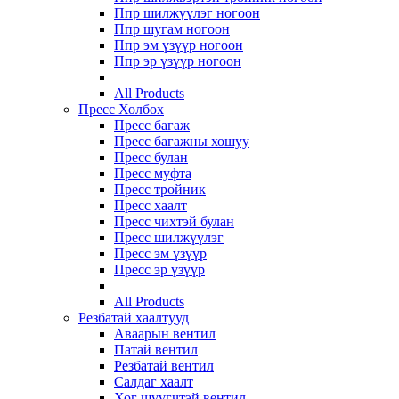
Ппр шилжүүлэг ногоон
Ппр шугам ногоон
Ппр эм үзүүр ногоон
Ппр эр үзүүр ногоон
All Products
Пресс Холбох
Пресс багаж
Пресс багажны хошуу
Пресс булан
Пресс муфта
Пресс тройник
Пресс хаалт
Пресс чихтэй булан
Пресс шилжүүлэг
Пресс эм үзүүр
Пресс эр үзүүр
All Products
Резбатай хаалтууд
Аваарын вентил
Патай вентил
Резбатай вентил
Салдаг хаалт
Хог шүүгчтэй вентил