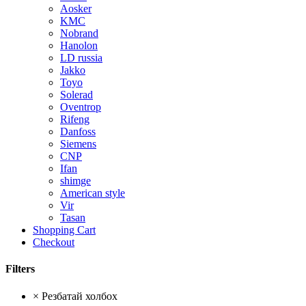
Aosker
KMC
Nobrand
Hanolon
LD russia
Jakko
Toyo
Solerad
Oventrop
Rifeng
Danfoss
Siemens
CNP
Ifan
shimge
American style
Vir
Tasan
Shopping Cart
Checkout
Filters
×
Резбатай холбох