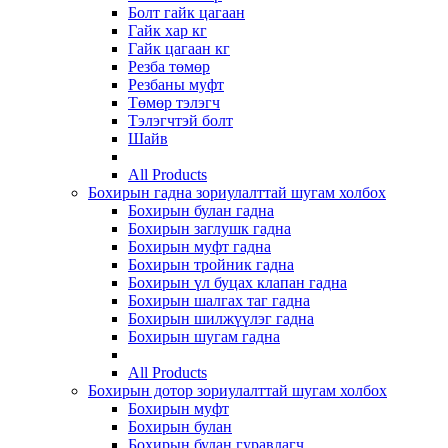
Болт гайк цагаан
Гайк хар кг
Гайк цагаан кг
Резба төмөр
Резбаны муфт
Төмөр тэлэгч
Тэлэгчтэй болт
Шайв
All Products
Бохирын гадна зориулалттай шугам холбох
Бохирын булан гадна
Бохирын заглушк гадна
Бохирын муфт гадна
Бохирын тройник гадна
Бохирын үл буцах клапан гадна
Бохирын шалгах таг гадна
Бохирын шилжүүлэг гадна
Бохирын шугам гадна
All Products
Бохирын дотор зориулалттай шугам холбох
Бохирын муфт
Бохирын булан
Бохирын булан гуравлагч