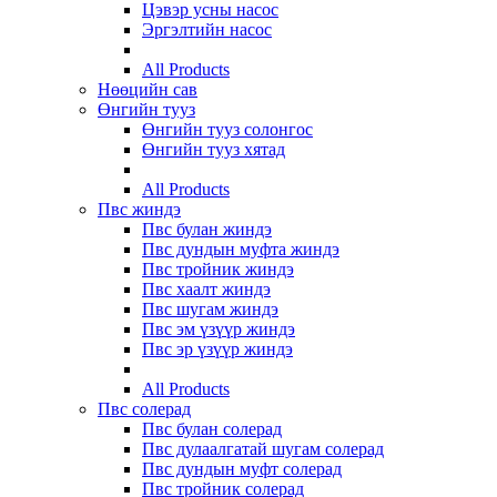
Цэвэр усны насос
Эргэлтийн насос
All Products
Нөөцийн сав
Өнгийн тууз
Өнгийн тууз солонгос
Өнгийн тууз хятад
All Products
Пвс жиндэ
Пвс булан жиндэ
Пвс дундын муфта жиндэ
Пвс тройник жиндэ
Пвс хаалт жиндэ
Пвс шугам жиндэ
Пвс эм үзүүр жиндэ
Пвс эр үзүүр жиндэ
All Products
Пвс солерад
Пвс булан солерад
Пвс дулаалгатай шугам солерад
Пвс дундын муфт солерад
Пвс тройник солерад