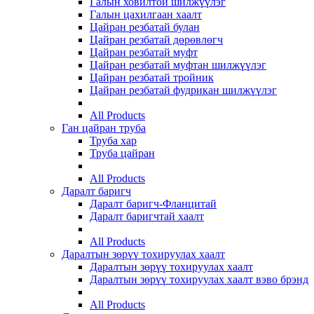
Галын ховилтой шилжүүлэг
Галын цахилгаан хаалт
Цайран резбатай булан
Цайран резбатай дөрөвлөгч
Цайран резбатай муфт
Цайран резбатай муфтан шилжүүлэг
Цайран резбатай тройник
Цайран резбатай фудрикан шилжүүлэг
All Products
Ган цайран труба
Труба хар
Труба цайран
All Products
Даралт баригч
Даралт баригч-Фланцитай
Даралт баригчтай хаалт
All Products
Даралтын зөрүү тохируулах хаалт
Даралтын зөрүү тохируулах хаалт
Даралтын зөрүү тохируулах хаалт вэво брэнд
All Products