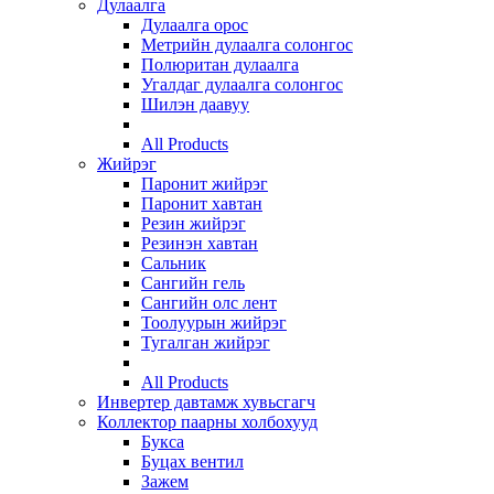
Дулаалга
Дулаалга орос
Метрийн дулаалга солонгос
Полюритан дулаалга
Угалдаг дулаалга солонгос
Шилэн даавуу
All Products
Жийрэг
Паронит жийрэг
Паронит хавтан
Резин жийрэг
Резинэн хавтан
Сальник
Сангийн гель
Сангийн олс лент
Тоолуурын жийрэг
Тугалган жийрэг
All Products
Инвертер давтамж хувьсгагч
Коллектор паарны холбохууд
Букса
Буцах вентил
Зажем