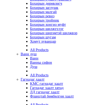
Бохирын дөрөвлөгч
Бохирын заглушк
Бохирын малгай
Бохирын ревиз
Бохирын тройник
Бохирын хонгио муфт
Бохирын шилжүүлэг
Бохирын ширэмтэй шилжвэр
Бохирын шугам
Хомут хуванцар
All Products
Ванн душ
Ванн
Ванны сифон
Душ
All Products
Гагнадаг хаалт
KMC гагнадаг хаалт
Гагнадаг хаалт хятад
ЛД гагнадаг хаалт
Фланцтай бөмбөлгөн хаалт
All Products