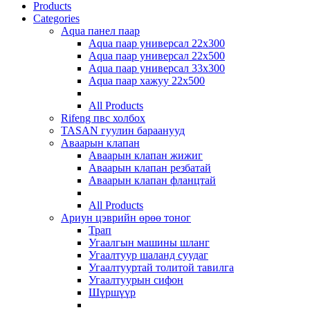
Products
Categories
Aqua панел паар
Aqua паар универсал 22х300
Aqua паар универсал 22х500
Aqua паар универсал 33х300
Aqua паар хажуу 22х500
All Products
Rifeng пвс холбох
TASAN гуулин бараанууд
Аваарын клапан
Аваарын клапан жижиг
Аваарын клапан резбатай
Аваарын клапан фланцтай
All Products
Ариун цэврийн өрөө тоног
Трап
Угаалгын машины шланг
Угаалтуур шаланд суудаг
Угаалтууртай толитой тавилга
Угаалтуурын сифон
Шүршүүр