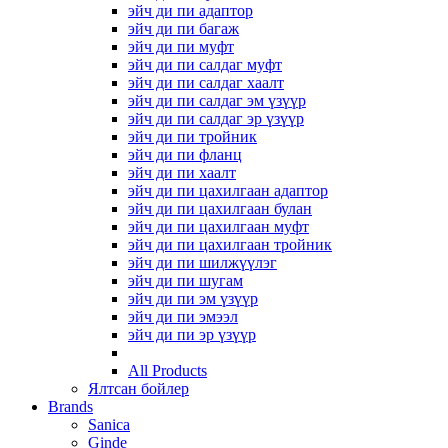
эйч ди пи адаптор
эйч ди пи багаж
эйч ди пи муфт
эйч ди пи салдаг муфт
эйч ди пи салдаг хаалт
эйч ди пи салдаг эм үзүүр
эйч ди пи салдаг эр үзүүр
эйч ди пи тройник
эйч ди пи фланц
эйч ди пи хаалт
эйч ди пи цахилгаан адаптор
эйч ди пи цахилгаан булан
эйч ди пи цахилгаан муфт
эйч ди пи цахилгаан тройник
эйч ди пи шилжүүлэг
эйч ди пи шугам
эйч ди пи эм үзүүр
эйч ди пи эмээл
эйч ди пи эр үзүүр
All Products
Ялтсан бойлер
Brands
Sanica
Ginde