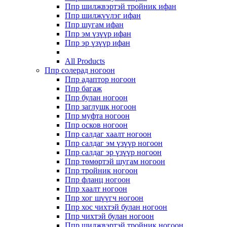
Ппр шилжвэртэй тройник ифан
Ппр шилжүүлэг ифан
Ппр шугам ифан
Ппр эм үзүүр ифан
Ппр эр үзүүр ифан
All Products
Ппр солерад ногоон
Ппр адаптор ногоон
Ппр багаж
Ппр булан ногоон
Ппр заглушк ногоон
Ппр муфта ногоон
Ппр осков ногоон
Ппр салдаг хаалт ногоон
Ппр салдаг эм үзүүр ногоон
Ппр салдаг эр үзүүр ногоон
Ппр төмөртэй шугам ногоон
Ппр тройник ногоон
Ппр фланц ногоон
Ппр хаалт ногоон
Ппр хог шүүгч ногоон
Ппр хос чихтэй булан ногоон
Ппр чихтэй булан ногоон
Ппр шилжвэртэй тройник ногоон