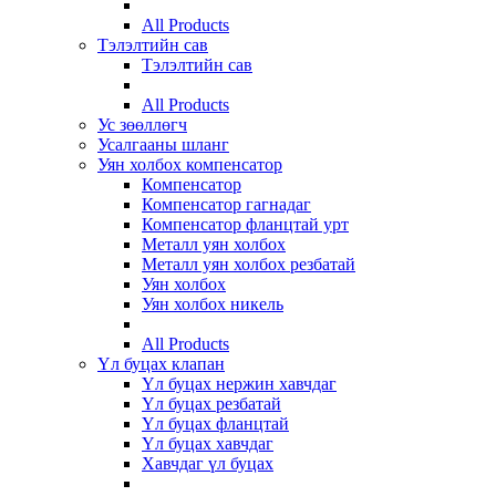
All Products
Тэлэлтийн сав
Тэлэлтийн сав
All Products
Ус зөөллөгч
Усалгааны шланг
Уян холбох компенсатор
Компенсатор
Компенсатор гагнадаг
Компенсатор фланцтай урт
Металл уян холбох
Металл уян холбох резбатай
Уян холбох
Уян холбох никель
All Products
Үл буцах клапан
Үл буцах нержин хавчдаг
Үл буцах резбатай
Үл буцах фланцтай
Үл буцах хавчдаг
Хавчдаг үл буцах