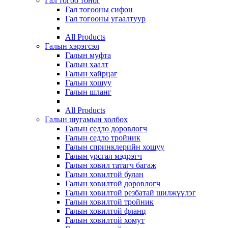
Гал тогоо тоног
Гал тогооны сифон
Гал тогооны угаалтуур
All Products
Галын хэрэгсэл
Галын муфта
Галын хаалт
Галын хайрцаг
Галын хошуу
Галын шланг
All Products
Галын шугамын холбох
Галын седло дөрөвлөгч
Галын седло тройник
Галын спринклерийн хошуу
Галын урсгал мэдрэгч
Галын ховил татагч багаж
Галын ховилтой булан
Галын ховилтой дөрөвлөгч
Галын ховилтой резбатай шилжүүлэг
Галын ховилтой тройник
Галын ховилтой фланц
Галын ховилтой хомут