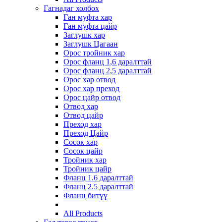
Гагнадаг холбох
Ган муфта хар
Ган муфта цайр
Заглушк хар
Заглушк Цагаан
Орос тройник хар
Орос фланц 1,6 даралттай
Орос фланц 2,5 даралттай
Орос хар отвод
Орос хар преход
Орос цайр отвод
Отвод хар
Отвод цайр
Преход хар
Преход Цайр
Сосок хар
Сосок цайр
Тройник хар
Тройник цайр
Фланц 1.6 даралттай
Фланц 2.5 даралттай
Фланц битүү
All Products