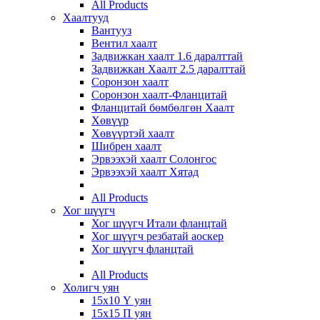
All Products
Хаалтууд
Вантууз
Вентил хаалт
Задвижкан хаалт 1.6 даралттай
Задвижкан Хаалт 2.5 даралттай
Соронзон хаалт
Соронзон хаалт-Фланцитай
Фланцитай бөмбөлгөн Хаалт
Хөвүүр
Хөвүүртэй хаалт
Шибрен хаалт
Эрвээхэй хаалт Солонгос
Эрвээхэй хаалт Хятад
All Products
Хог шүүгч
Хог шүүгч Итали фланцтай
Хог шүүгч резбатай аоскер
Хог шүүгч фланцтай
All Products
Холигч уян
15х10 Ү уян
15х15 П уян