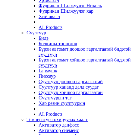
Уртасгагч
Фудрикан Шилжүүлэг Никель
Фудрикан Шилжүүлэг хар
Хий авагч
All Products
Суултуур
Бидэ
Бочкины тоноглол
Бүрэн автомат доошоо гаргалгаатай бидэтэй
суултуур
Бүрэн автомат хойшоо гаргалгаатай бидэтэй
суултуур
Гармушк
Писсаур
Суултуур доошоо гаргалгаатай
Суултуур хананд далд суудаг
Суултуур хойшоо гаргалгаатай
Суултуурын таг
Хар резин суултуурын
All Products
Температур тохируулах хаалт
Активатор данфосс
Активатор сиеменс