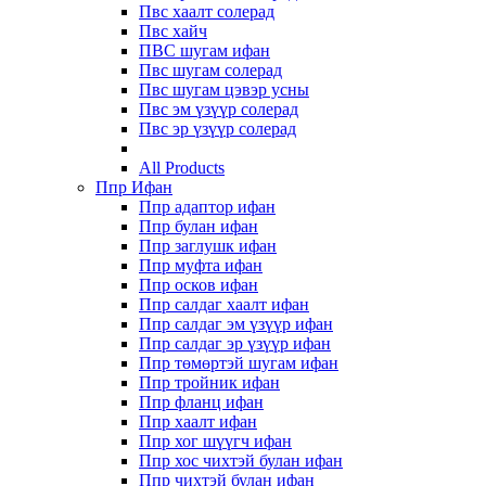
Пвс хаалт солерад
Пвс хайч
ПВС шугам ифан
Пвс шугам солерад
Пвс шугам цэвэр усны
Пвс эм үзүүр солерад
Пвс эр үзүүр солерад
All Products
Ппр Ифан
Ппр адаптор ифан
Ппр булан ифан
Ппр заглушк ифан
Ппр муфта ифан
Ппр осков ифан
Ппр салдаг хаалт ифан
Ппр салдаг эм үзүүр ифан
Ппр салдаг эр үзүүр ифан
Ппр төмөртэй шугам ифан
Ппр тройник ифан
Ппр фланц ифан
Ппр хаалт ифан
Ппр хог шүүгч ифан
Ппр хос чихтэй булан ифан
Ппр чихтэй булан ифан