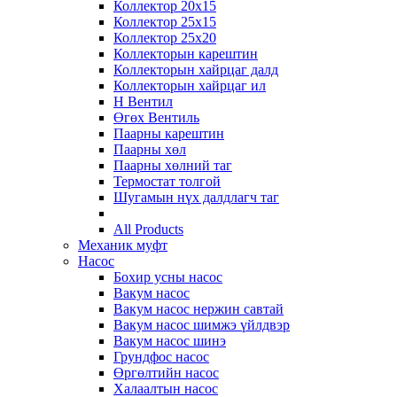
Коллектор 20х15
Коллектор 25х15
Коллектор 25х20
Коллекторын карештин
Коллекторын хайрцаг далд
Коллекторын хайрцаг ил
Н Вентил
Өгөх Вентиль
Паарны карештин
Паарны хөл
Паарны хөлний таг
Термостат толгой
Шугамын нүх далдлагч таг
All Products
Механик муфт
Насос
Бохир усны насос
Вакум насос
Вакум насос нержин савтай
Вакум насос шимжэ үйлдвэр
Вакум насос шинэ
Грундфос насос
Өргөлтийн насос
Халаалтын насос