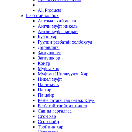
All Products
Резбатай холбох
Автомат хий авагч
Англи муфт никель
Англи муфт цайран
Булан хар
Гуулин резбатай холбохууд
Дөрөвлөгч
Заглушк эм
Заглушк эр
Контр
Муфта хар
Муфтан Шилжүүлэг Хар
Никел муфт
Па никель
Па хар
Па цайр
Резба татагч гар багаж Клүк
Резбатай тройник никел
Савны гаргалгаа
Сгон хар
Сгон цайр
Тройник хар