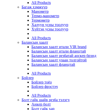
All Products
Багаж хэмжүүр
Манометр
Термо-манометр
Термометр
Халуун усны тоолуур
Хүйтэн усны тоолуур
All Products
Балансын хаалт
Балансын хаалт итали VIR brand
Балансын хаалт итали фланцтай
Балансын хаалт резбатай аоскер брэнд
Балансын хаалт улаан толгойтой
Балансын хаалт фланцтай
All Products
Бойлер
Бойлер тоёо
Бойлер фрэстэч
All Products
Болт гайк шайв резба тэлэгч
Анкер болт
Болт гайк хар