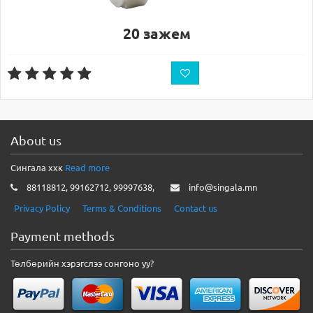
20 зажем
About us
Сингала ххк
Read more
88118812, 99162712, 99997638,
info@singala.mn
Privacy Policy
Terms & Conditions
Contact us
Payment methods
Төлбөрийн хэрэгслээ сонгоно уу?